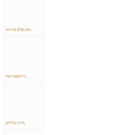
זאב מצלם את האי...
ג'וי קופצת מעל ...
מירוץ שליחים